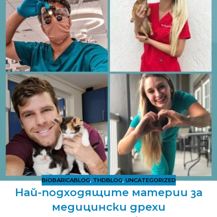
BIOBARICABLOG
,
THDBLOG
,
UNCATEGORIZED
Най-подходящите материи за
медицински дрехи