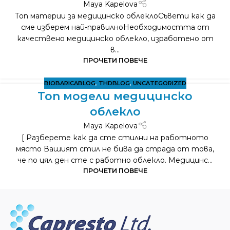
Maya Kapelova
Топ материи за медицинско облеклоСъвети как да
сме изберем най-правилноНеобходимостта от
качествено медицинско облекло, изработено от
в...
ПРОЧЕТИ ПОВЕЧЕ
BIOBARICABLOG
,
THDBLOG
,
UNCATEGORIZED
Топ модели медицинско
облекло
Maya Kapelova
[ Разберете как да сте стилни на работното
място Вашият стил не бива да страда от това,
че по цял ден сте с работно облекло. Медицинс...
ПРОЧЕТИ ПОВЕЧЕ