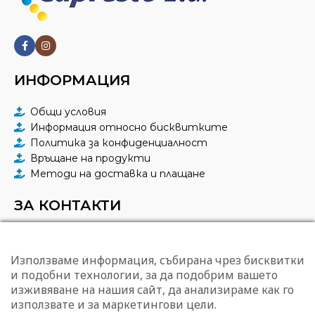
ИНФОРМАЦИЯ
Общи условия
Информация относно бисквитките
Политика за конфиденциалност
Връщане на продукти
Методи на доставка и плащане
ЗА КОНТАКТИ
КАПРЕСТО ЕООД
гр. София, ул. "Тунджа" 43
Използваме информация, събирана чрез бисквитки
0887 96 08 23
и подобни технологии, за да подобрим вашето
office@capresto.eu
изживяване на нашия сайт, да анализираме как го
09:00 – 17:00 ч. в делнични дни
използвате и за маркетингови цели.