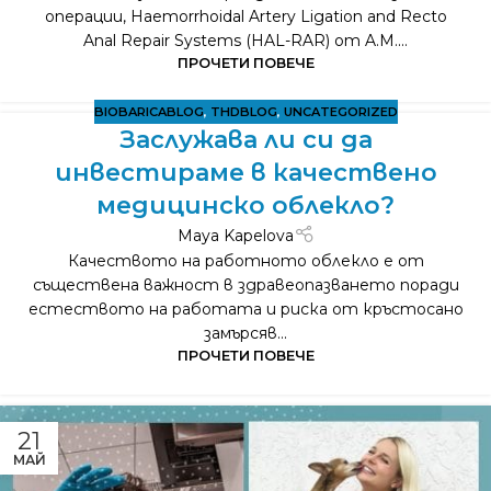
операции, Haemorrhoidal Artery Ligation and Recto
Anal Repair Systems (HAL-RAR) от A.M....
ПРОЧЕТИ ПОВЕЧЕ
BIOBARICABLOG
,
THDBLOG
,
UNCATEGORIZED
Заслужава ли си да
инвестираме в качествено
медицинско облекло?
Maya Kapelova
Качеството на работното облекло е от
съществена важност в здравеопазването поради
естеството на работата и риска от кръстосано
замърсяв...
ПРОЧЕТИ ПОВЕЧЕ
21
МАЙ