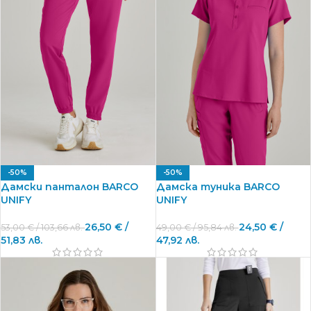
-50%
-50%
Дамски панталон BARCO
Дамска туника BARCO
UNIFY
UNIFY
26,50
€
/
24,50
€
/
53,00
€
/ 103,66 лв.
49,00
€
/ 95,84 лв.
51,83 лв.
47,92 лв.