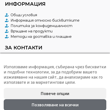
ИНФОРМАЦИЯ
Общи условия
Информация относно бисквитките
Политика за конфиденциалност
Връщане на продукти
Методи на доставка и плащане
ЗА КОНТАКТИ
КАПРЕСТО ЕООД
гр. София, ул. "Тунджа" 43
Използваме информация, събирана чрез бисквитки
0887 96 08 23
и подобни технологии, за да подобрим вашето
office@capresto.eu
изживяване на нашия сайт, да анализираме как го
09:00 – 17:00 ч. в делнични дни
използвате и за маркетингови цели.
Повече опции
© 2026 Capresto.eu – Всички права запазени! |
Изработка на сайт от BEKYAROV.NET
Позволяване на всички