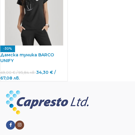
-30%
Дамска туника BARCO
UNIFY
34,30
€
/
49,00
€
/ 95,84 лв.
67,08 лв.