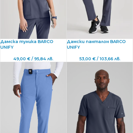
Дамска туника BARCO
Дамски панталон BARCO
UNIFY
UNIFY
49,00
€
/ 95,84 лв.
53,00
€
/ 103,66 лв.