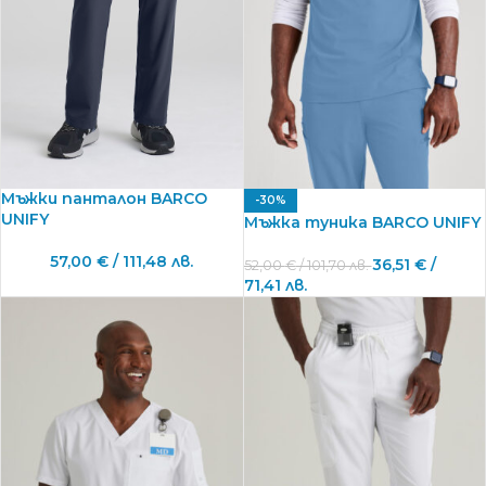
Мъжки панталон BARCO
-30%
UNIFY
Мъжка туника BARCO UNIFY
57,00
€
/ 111,48 лв.
36,51
€
/
52,00
€
/ 101,70 лв.
71,41 лв.