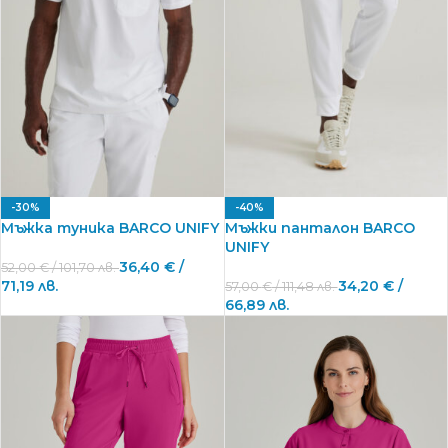
-30%
-40%
Мъжка туника BARCO UNIFY
Мъжки панталон BARCO
UNIFY
36,40
€
/
52,00
€
/ 101,70 лв.
71,19 лв.
34,20
€
/
57,00
€
/ 111,48 лв.
66,89 лв.