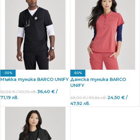
-30%
-50%
Мъжка туника BARCO UNIFY
Дамска туника BARCO
UNIFY
36,40
€
/
52,00
€
/ 101,70 лв.
71,19 лв.
24,50
€
/
49,00
€
/ 95,84 лв.
47,92 лв.