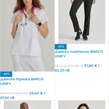
-40%
Дамски панталон BARCO
UNIFY
31,80
€
/
53,00
€
/ 103,66 лв.
62,20 лв.
-40%
Дамска туника BARCO
UNIFY
29,40
€
/
49,00
€
/ 95,84 лв.
57,50 лв.