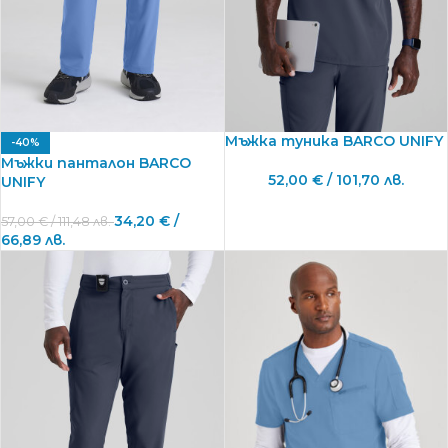
Мъжка туника BARCO UNIFY
-40%
Мъжки панталон BARCO
52,00
€
/ 101,70 лв.
UNIFY
34,20
€
/
57,00
€
/ 111,48 лв.
66,89 лв.