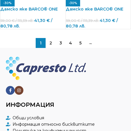
-30%
-30%
Дамско яке BARCO® ONE
Дамско яке BARCO® ONE
41,30
€
/
41,30
€
/
59,00
€
/ 115,39 лв.
59,00
€
/ 115,39 лв.
80,78 лв.
80,78 лв.
1
2
3
4
5
→
ИНФОРМАЦИЯ
Общи условия
Информация относно бисквитките
Политика за конфиденциалност