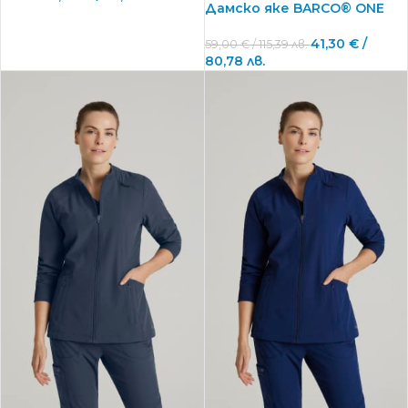
Дамско яке BARCO® ONE
41,30
€
/
59,00
€
/ 115,39 лв.
80,78 лв.