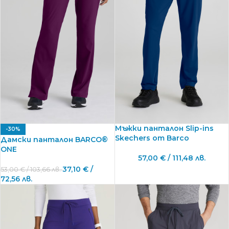
Мъжки панталон Slip-ins
-30%
Skechers от Barco
Дамски панталон BARCO®
ONE
57,00
€
/ 111,48 лв.
37,10
€
/
53,00
€
/ 103,66 лв.
72,56 лв.