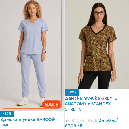
-30%
Дамска туника GREY`S
ANATOMY + SPANDEX
STRETCH
-30%
Дамска туника BARCO®
34,30
€
/
49,00
€
/ 95,84 лв.
ONE
67,08 лв.