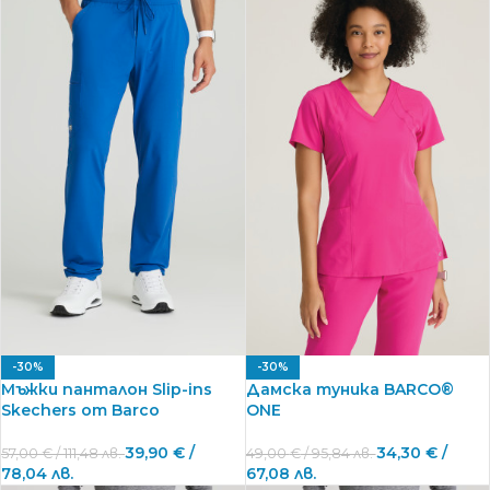
-30%
-30%
Мъжки панталон Slip-ins
Дамска туника BARCO®
Skechers от Barco
ONE
39,90
€
/
34,30
€
/
57,00
€
/ 111,48 лв.
49,00
€
/ 95,84 лв.
78,04 лв.
67,08 лв.