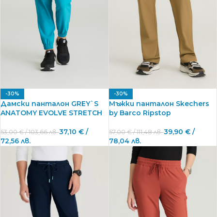
-30%
-30%
Дамски панталон GREY`S
Мъжки панталон Skechers
ANATOMY EVOLVE STRETCH
by Barco Ripstop
37,10
€
/
39,90
€
/
53,00
€
/ 103,66 лв.
57,00
€
/ 111,48 лв.
72,56 лв.
78,04 лв.