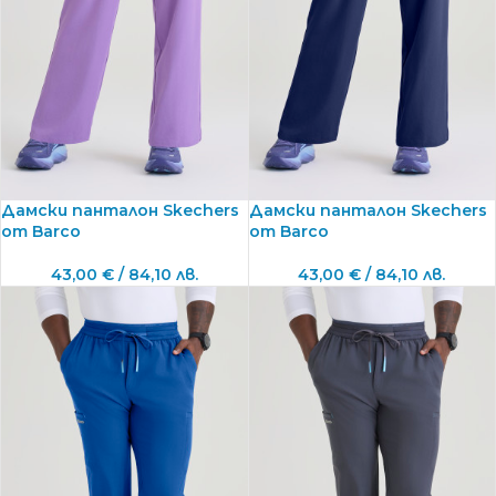
Дамски панталон Skechers
Дамски панталон Skechers
от Barco
от Barco
43,00
€
/ 84,10 лв.
43,00
€
/ 84,10 лв.