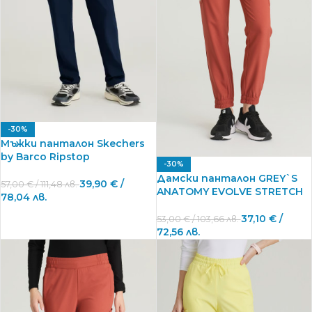
-30%
Мъжки панталон Skechers
by Barco Ripstop
-30%
Дамски панталон GREY`S
39,90
€
/
57,00
€
/ 111,48 лв.
ANATOMY EVOLVE STRETCH
78,04 лв.
37,10
€
/
53,00
€
/ 103,66 лв.
72,56 лв.