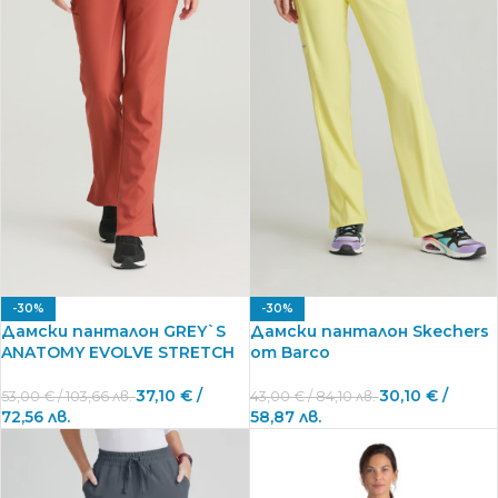
-30%
-30%
Дамски панталон GREY`S
Дамски панталон Skechers
ANATOMY EVOLVE STRETCH
от Barco
37,10
€
/
30,10
€
/
53,00
€
/ 103,66 лв.
43,00
€
/ 84,10 лв.
72,56 лв.
58,87 лв.