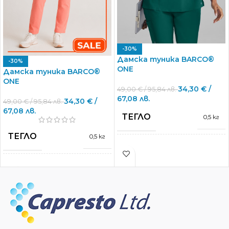
-30%
Дамска туника BARCO®
-30%
ONE
Дамска туника BARCO®
ONE
34,30
€
/
49,00
€
/ 95,84 лв.
67,08 лв.
34,30
€
/
49,00
€
/ 95,84 лв.
67,08 лв.
ТЕГЛО
0,5 кг
ТЕГЛО
0,5 кг
МАРКА
Barco Uniforms
МАРКА
Barco Uniforms
L
,
M
,
S
,
XL
,
XS
,
РАЗМЕРИ
XXS
L
,
M
,
S
,
XL
,
XS
,
РАЗМЕРИ
XXS
43 % Recycled
Polyester
,
50 %