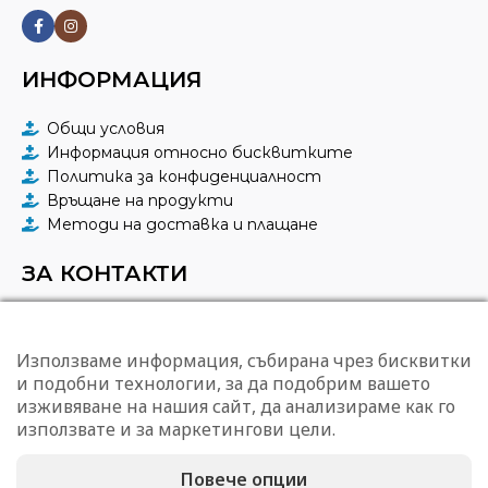
СЪСТАВ
Polyester
,
7%
43 % Recycled
Spandex
Polyester
,
50 %
СЪСТАВ
Polyester
,
7%
Spandex
ИНФОРМАЦИЯ
ДЖОБОВЕ
4
Общи условия
ДЖОБОВЕ
4
Информация относно бисквитките
ЦВЯТ
Hunter Green
Политика за конфиденциалност
Връщане на продукти
ЦВЯТ
Sunset Coral
Методи на доставка и плащане
ЗА КОНТАКТИ
КАПРЕСТО ЕООД
гр. София, ул. "Тунджа" 43
Използваме информация, събирана чрез бисквитки
0887 96 08 23
и подобни технологии, за да подобрим вашето
office@capresto.eu
изживяване на нашия сайт, да анализираме как го
09:00 – 17:00 ч. в делнични дни
използвате и за маркетингови цели.
Повече опции