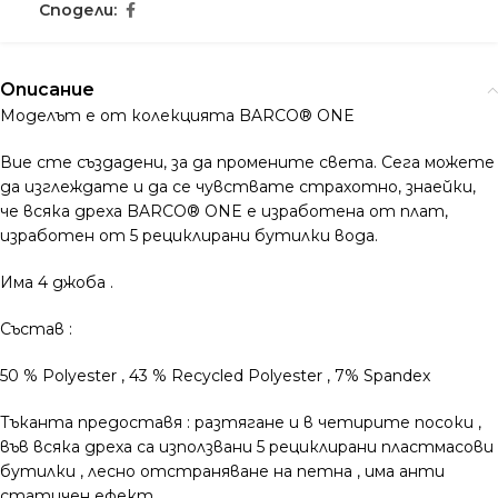
Сподели:
Описание
Моделът е от колекцията BARCO® ONE
Вие сте създадени, за да промените света. Сега можете
да изглеждате и да се чувствате страхотно, знаейки,
че всяка дреха BARCO® ONE е изработена от плат,
изработен от 5 рециклирани бутилки вода.
Има 4 джоба .
Състав :
50 % Polyester , 43 % Recycled Polyester , 7% Spandex
Тъканта предоставя : разтягане и в четирите посоки ,
във всяка дреха са използвани 5 рециклирани пластмасови
бутилки , лесно отстраняване на петна , има анти
статичен ефект .