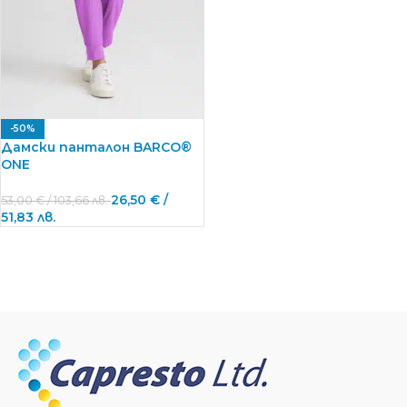
-50%
Дамски панталон BARCO®
ONE
26,50
€
/
53,00
€
/ 103,66 лв.
51,83 лв.