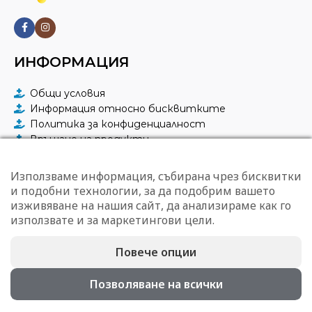
ИНФОРМАЦИЯ
Общи условия
Информация относно бисквитките
Политика за конфиденциалност
Връщане на продукти
Методи на доставка и плащане
Използваме информация, събирана чрез бисквитки
ЗА КОНТАКТИ
и подобни технологии, за да подобрим вашето
изживяване на нашия сайт, да анализираме как го
КАПРЕСТО ЕООД
използвате и за маркетингови цели.
гр. София, ул. "Тунджа" 43
0887 96 08 23
Повече опции
office@capresto.eu
09:00 – 17:00 ч. в делнични дни
Позволяване на всички