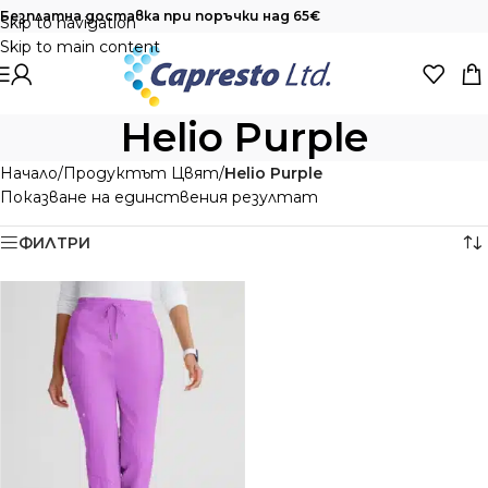
Безплатна доставка при поръчки над 65€
Skip to navigation
Skip to main content
Helio Purple
Начало
/
Продуктът Цвят
/
Helio Purple
Показване на единствения резултат
ФИЛТРИ