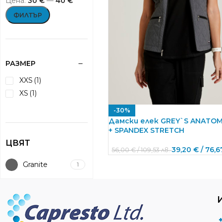
Цена:
30 €
—
40 €
ФИЛТЪР
РАЗМЕР
XXS
(1)
XS
(1)
-30%
Дамски елек GREY`S ANATO
+ SPANDEX STRETCH
ЦВЯТ
39,20
€
/ 76,6
56,00
€
/ 109,53 лв.
Granite
1