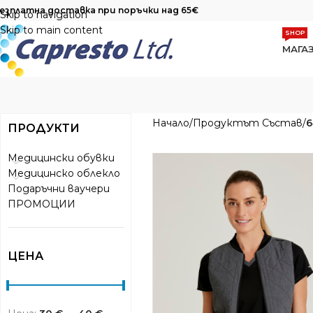
езплатна доставка при поръчки над 65€
Skip to navigation
Skip to main content
SHOP
МАГА
Начало
/
Продуктът Състав
/
6
ПРОДУКТИ
Медицински обувки
Медицинско облекло
Подаръчни ваучери
ПРОМОЦИИ
ЦЕНА