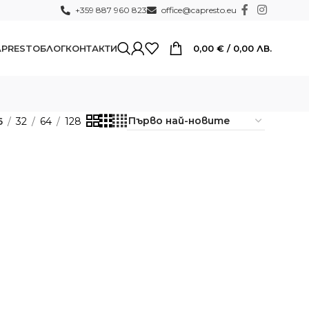
+359 887 960 823
office@capresto.eu
0,00
€
/ 0,00 ЛВ.
APRESTO
БЛОГ
КОНТАКТИ
6
32
64
128