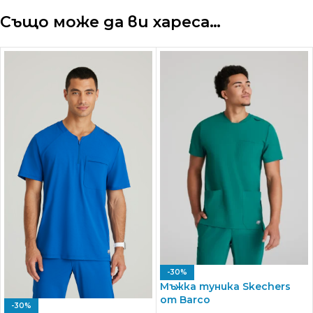
Също може да ви хареса…
-30%
Мъжка туника Skechers
от Barco
-30%