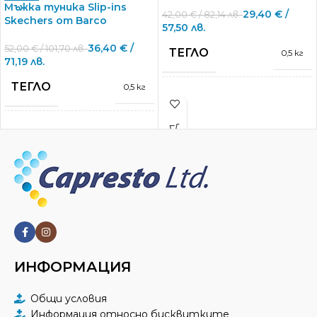
Мъжка туника Slip-ins
29,40
€
/
42,00
€
/ 82,14 лв.
Skechers от Barco
57,50 лв.
36,40
€
/
52,00
€
/ 101,70 лв.
ТЕГЛО
0,5 кг
71,19 лв.
ТЕГЛО
0,5 кг
Skechers™ by
МАРКА
Barco
Skechers™ by
МАРКА
Barco
РАЗМЕРИ
L
,
M
,
S
,
XL
,
XS
РАЗМЕРИ
L
,
M
,
S
,
XL
,
XS
40%Recycled
Polyester
,
СЪСТАВ
54%Polyester
,
6%Spandex
14% Spandex
,
СЪСТАВ
86% Naylon
ИНФОРМАЦИЯ
ЦВЯТ
Hunter Green
ЦВЯТ
New Royal
Общи условия
ДЖОБОВЕ
Информация относно бисквитките
3