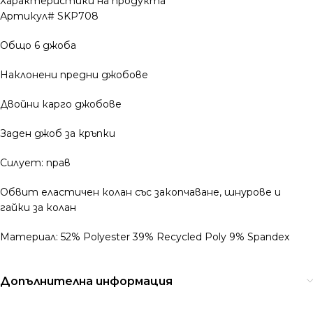
Характеристики на продукта
Артикул# SKP708
Общо 6 джоба
Наклонени предни джобове
Двойни карго джобове
Заден джоб за кръпки
Силует: прав
Обвит еластичен колан със закопчаване, шнурове и
гайки за колан
Материал: 52% Polyester 39% Recycled Poly 9% Spandex
Допълнителна информация