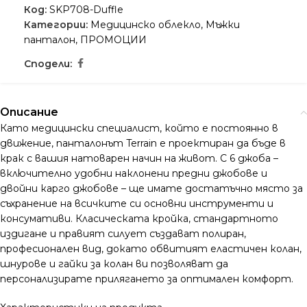
Код:
SKP708-Duffle
Категории:
Медицинско облекло
,
Мъжки
панталон
,
ПРОМОЦИИ
Сподели:
Описание
Като медицински специалист, който е постоянно в
движение, панталонът Terrain е проектиран да бъде в
крак с вашия натоварен начин на живот. С 6 джоба –
включително удобни наклонени предни джобове и
двойни карго джобове – ще имате достатъчно място за
съхранение на всичките си основни инструменти и
консумативи. Класическата кройка, стандартното
издигане и правият силует създават полиран,
професионален вид, докато обвитият еластичен колан,
шнурове и гайки за колан ви позволяват да
персонализирате прилягането за оптимален комфорт.