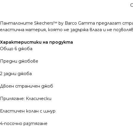
Панталоните Skechers™ by Barco Gamma предлагат страхот
еластична материя, която не задържа влага и не позволя
Характеристики на продукта
Общо 6 джоба
Предни джобове
2 задни джоба
Двоен страничен джоб
Прилягане: Класически
Еластичен колан с шнур
4-посочно разтягане