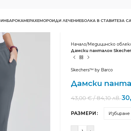
ЗИН
БАРОКАМЕРА
ХЕМОРОИДИ ЛЕЧЕНИЕ
БОЛКА В СТАВИТЕ
ЗА C
Начало
/
Медицинско облек
Дамски панталон Skecher
Skechers™ by Barco
Дамски пантал
30
43,00
€
/ 84,10 лв.
РАЗМЕРИ