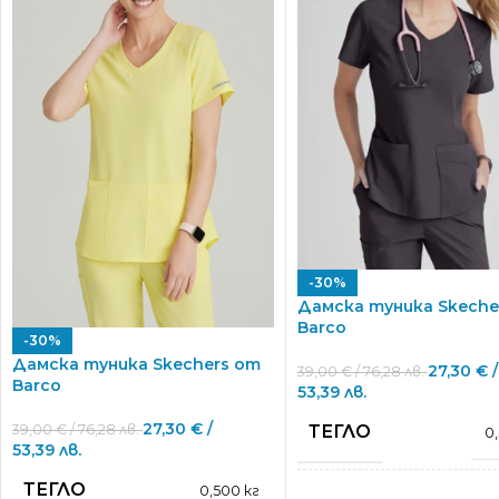
-30%
Дамска туника Skeche
Barco
-30%
Дамска туника Skechers от
27,30
€
/
39,00
€
/ 76,28 лв.
Barco
53,39 лв.
27,30
€
/
ТЕГЛО
39,00
€
/ 76,28 лв.
0
53,39 лв.
ТЕГЛО
0,500 кг