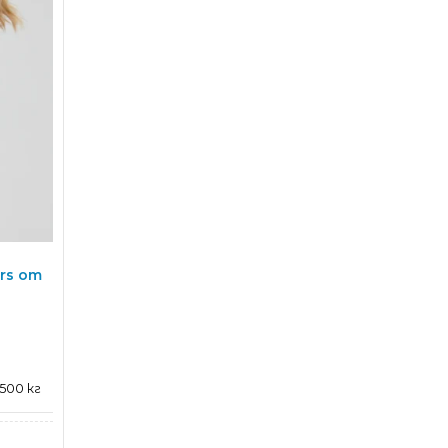
rs от
,500 кг