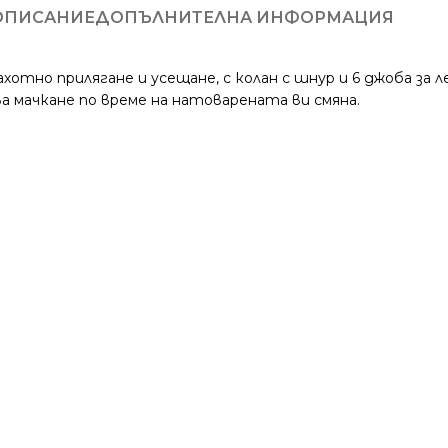
ОПИСАНИЕ
ДОПЪЛНИТЕЛНА ИНФОРМАЦИЯ
но прилягане и усещане, с колан с шнур и 6 джоба за ле
ва мачкане по време на натоварената ви смяна.