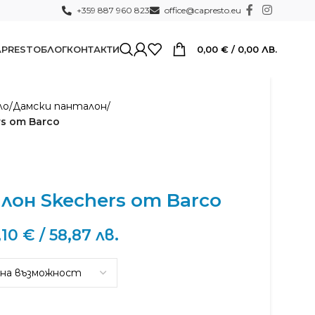
+359 887 960 823
office@capresto.eu
0,00
€
/ 0,00 ЛВ.
APRESTO
БЛОГ
КОНТАКТИ
ло
/
Дамски панталон
/
s от Barco
он Skechers от Barco
,10
€
/ 58,87 лв.