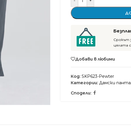
-
+
ДО
Безпла
Срокът з
цялата 
Добави в любими
Код:
SKP623-Pewter
Категории:
Дамски панта
Сподели: