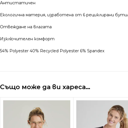
Антистатичен
Екологична материя, изработена от 6 рециклирани бути
Отвеждане на влагата
Изключителен комфорт
54% Polyester 40% Recycled Polyester 6% Spandex
Също може да ви хареса…