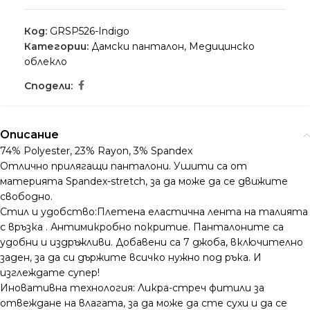
Код:
GRSP526-Indigo
Категории:
Дамски панталон
,
Медицинско
облекло
Сподели:
Описание
74% Polyester, 23% Rayon, 3% Spandex
Отлично прилягащи панталони. Ушити са от
материята Spandex-stretch, за да може да се движите
свободно.
Стил и удобство:Плетена еластична лента на талията
с връзка . Антимикробно покритие. Панталоните са
удобни и издръжливи. Добавени са 7 джоба, включително
заден, за да си държите всичко нужно под ръка. И
изглеждате супер!
Иновативна технология: Ликра-стреч фитили за
отвеждане на влагата, за да може да сте сухи и да се