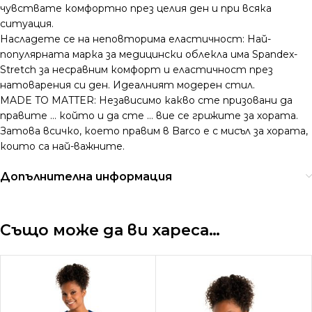
чувствате комфортно през целия ден и при всяка
ситуация.
Насладете се на неповторима еластичност: Най-
популярната марка за медицински облекла има Spandex-
Stretch за несравним комфорт и еластичност през
натоварения си ден. Идеалният модерен стил.
MADE TO MATTER: Независимо какво сте призовани да
правите … който и да сте … вие се грижите за хората.
Затова всичко, което правим в Barco е с мисъл за хората,
които са най-важните.
Допълнителна информация
Също може да ви хареса…