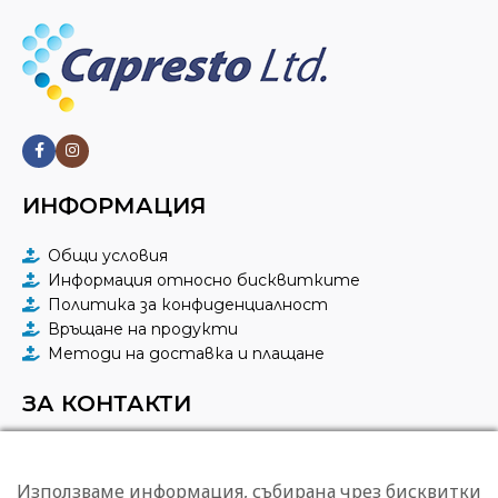
23 % Rayon
,
3 %
СЪСТАВ
Spandex Twill
,
74 % Polyester
L
,
M
,
S
,
XL
,
XS
,
РАЗМЕРИ
XXL
,
XXS
,
XXXL
ЦВЯТ
Indigo
23 % Rayon
,
3 %
СЪСТАВ
Spandex Twill
,
74 % Polyester
ДЖОБОВЕ
4
ИНФОРМАЦИЯ
ЦВЯТ
New Royal
Общи условия
Информация относно бисквитките
Политика за конфиденциалност
ДЖОБОВЕ
4
Връщане на продукти
Методи на доставка и плащане
ЗА КОНТАКТИ
КАПРЕСТО ЕООД
гр. София, ул. "Тунджа" 43
Използваме информация, събирана чрез бисквитки