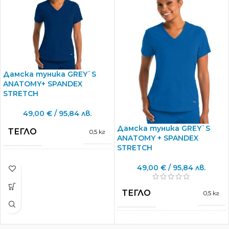
Дамска туника GREY`S
ANATOMY+ SPANDEX
STRETCH
49,00
€
/ 95,84 лв.
Дамска туника GREY`S
ТЕГЛО
0,5 кг
ANATOMY + SPANDEX
STRETCH
МАРКА
Grey’s Anatomy
49,00
€
/ 95,84 лв.
ТЕГЛО
0,5 кг
L
,
M
,
S
,
XL
,
XS
,
РАЗМЕРИ
XXL
,
XXS
,
XXXL
МАРКА
Grey’s Anatomy