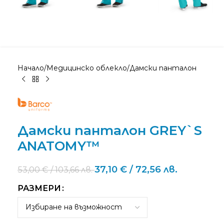
Начало
/
Медицинско облекло
/
Дамски панталон
Дамски панталон GREY`S
ANATOMY™
37,10
€
/ 72,56 лв.
53,00
€
/ 103,66 лв.
РАЗМЕРИ