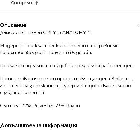
Сподели:
Описание
Дамски панталон GREY`S ANATOMY™
Модерен, но и класически панталон с несравнимо
качество, връзка на кръста и 6 джоба.
Прилягат идеално и са удобни през целия работен ден.
Патентованият плат предоставя : цял ден свежест ,
лесна грижа за тъканта , супер меко докосване , лесно
излизане на петна .
Състав: 77% Polyester, 23% Rayon
Допълнителна информация