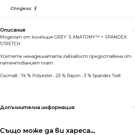
Сподели:
Описание
Моделът от колекция GREY`S ANATOMY™ + SPANDEX
STRETCH
Усетете ненадминатата гъвкавост предоставена от
патентованият плат .
Състав : 74 % Polyester , 23 % Rayon , 3 % Spandex Twill
Допълнителна информация
Също може да ви хареса…