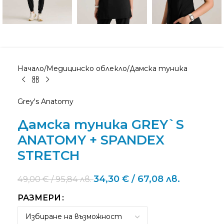
Начало
/
Медицинско облекло
/
Дамска туника
Grey's Anatomy
Дамска туника GREY`S
ANATOMY + SPANDEX
STRETCH
34,30
€
/ 67,08 лв.
49,00
€
/ 95,84 лв.
РАЗМЕРИ