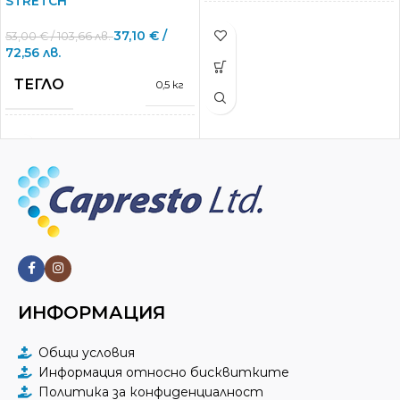
STRETCH
МАРКА
Barco Uniforms
37,10
€
/
53,00
€
/ 103,66 лв.
72,56 лв.
ТЕГЛО
L
,
M
,
S
,
XL
,
XS
,
0,5 кг
РАЗМЕРИ
XXL
,
XXS
МАРКА
Barco Uniforms
23 % Rayon
,
77%
СЪСТАВ
Polyester
L
,
M
,
S
,
XL
,
XS
,
РАЗМЕРИ
XXL
,
XXS
ЦВЯТ
Black
23 % Rayon
,
3 %
ДЖОБОВЕ
СЪСТАВ
6
Spandex Twill
,
74 % Polyester
ИНФОРМАЦИЯ
ЦВЯТ
Vibrance Pink
Общи условия
Информация относно бисквитките
Политика за конфиденциалност