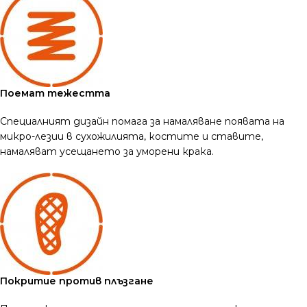
Поемат тежестта
Специалният дизайн помага за намаляване появата на
микро-лезии в сухожилията, костите и ставите,
намаляват усещането за уморени крака.
Покритие против плъзгане