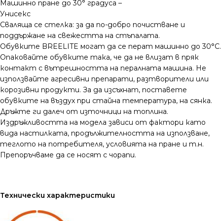
Машинно пране до 30° градуса –
Унисекс
Сваляща се стелка: за да по-добро почистване и
поддържане на свежестта на стъпалата.
Обувките BREELITE могат да се перат машинно до 30°C.
Опаковайте обувките така, че да не влизат в пряк
контакт с вътрешността на пералната машина. Не
използвайте агресивни препарати, разтворители или
корозивни продукти. За да изсъхнат, поставете
обувките на въздух при стайна температура, на сянка.
Дръжте ги далеч от източници на топлина.
Издръжливостта на модела зависи от фактори като
вида настилката, продължителността на използване,
теглото на потребителя, условията на пране и т.н.
Препоръчваме да се носят с чорапи.
Технически характеристики